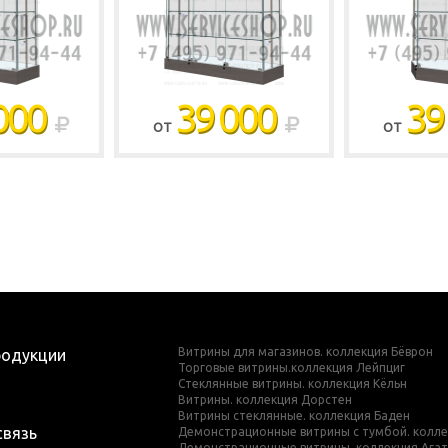
000
39 000
39
ОТ
ОТ
Витрины для магазинов. коллекция Бёврон
родукции
Торговые витрины.коллекция Лейпциг
Стеклянные витрины. коллекция Кёльн
Витрины. коллекция Дорстен
Витрины стеклянные. коллекция Баден
связь
Демонстрационные витрины с тумбой. колле
Демонстрационные витрины .коллекция Ага