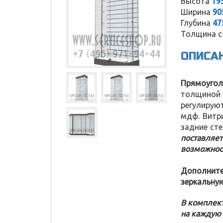
Высота
19
Ширина
90
Глубина
47
Толщина с
ОПИСА
Прямоугол
толщиной 
регулируют
мдф. Витр
задние ст
поставляе
возможнос
Дополните
зеркальну
Service Shop
В комплект
на каждую 