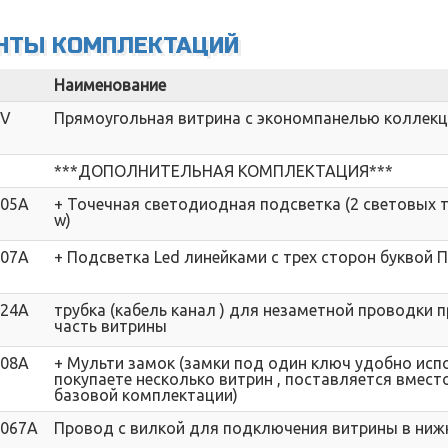
НТЫ КОМПЛЕКТАЦИЙ
Наименование
2V
Прямоугольная витрина с экономпанелью коллекц
***ДОПОЛНИТЕЛЬНАЯ КОМПЛЕКТАЦИЯ***
005A
+ Точечная светодиодная подсветка (2 световых т
w)
007A
+ Подсветка Led линейками с трех сторон буквой П
024A
трубка (кабель канал ) для незаметной проводки
часть витрины
008A
+ Мульти замок (замки под один ключ удобно исп
покупаете несколько витрин , поставляется вмест
базовой комплектации)
067A
Провод с вилкой для подключения витрины в ниж