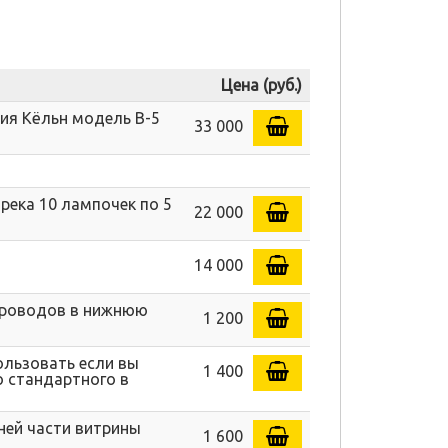
Цена (руб.)
ия Кёльн модель В-5
33 000
река 10 лампочек по 5
22 000
14 000
 проводов в нижнюю
1 200
ользовать если вы
1 400
о стандартного в
ней части витрины
1 600