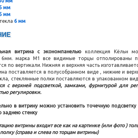
50 мм
5 мм
5 мм
текла
6 мм
НИЕ
ьная витрина с экономпанелью
коллекция Кёльн мод
6мм. марка М1 все видимые торцы отполированы по
ся по вертикали. Нижняя и верхняя часть изготавливает
ина поставляется в полусобранном виде , нижние и верх
екла, стеклянные полки поставляются в упакованном ви
тся с верхней подсветкой, замками, фурнитурой для ре
тью регулировки.
льно в витрину можно установить точечную подсветку 
ю заднею стенку
ацию витрины входит все как на картинке (или фото ) тол
полку (справа и слева по торцам витрины)