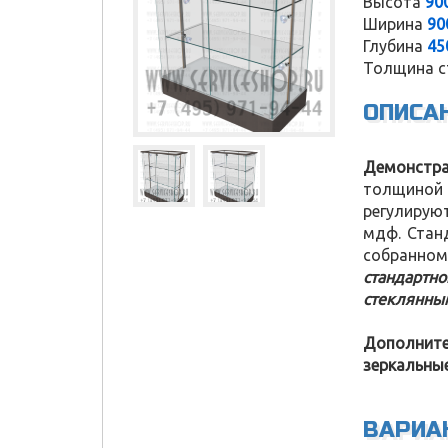
Высота
90
Ширина
90
Глубина
45
Толщина с
ОПИСА
Демонстра
толщиной 
регулируют
мдф. Стан
собранном
стандартн
стеклянны
Дополните
зеркальные
Service Shop
ВАРИА