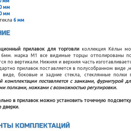
0 мм
0 мм
0 мм
текла
6 мм
НИЕ
ционный прилавок для торговли
коллекция Кёльн мод
6мм. марка М1 все видимые торцы отполированы под
ся по вертикали. Нижняя и верхняя часть изготавливает
дартно прилавок поставляется в полусобранном виде ,н
 виде, боковые и задние стекла, стеклянные полки 
ой комплектации поставляется с замками, фурнитурой д
ми полками, ножками с возможностью регулировки.
льно в прилавок можно установить точечную подсветку
 дверки.
НТЫ КОМПЛЕКТАЦИЙ