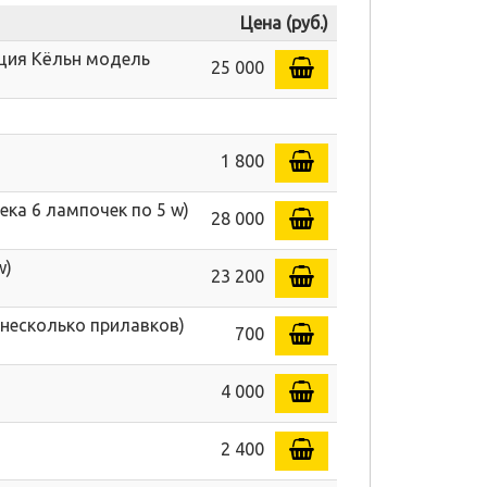
Цена (руб.)
ция Кёльн модель
25 000
1 800
ека 6 лампочек по 5 w)
28 000
w)
23 200
 несколько прилавков)
700
4 000
2 400