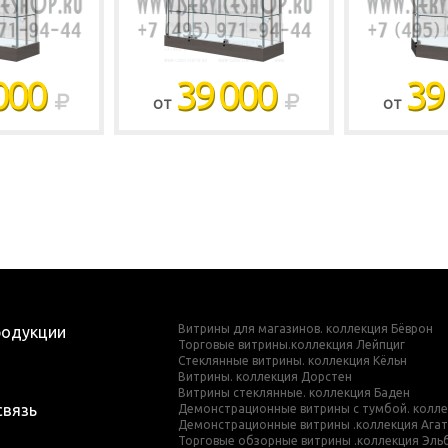
000
39 000
39
ОТ
ОТ
Витрины для магазинов. коллекция Бёврон
родукции
Торговые витрины.коллекция Лейпциг
Стеклянные витрины. коллекция Кёльн
Витрины. коллекция Дорстен
Витрины стеклянные. коллекция Баден
связь
Демонстрационные витрины с тумбой. колле
Демонстрационные витрины .коллекция Ага
Торговые обзорные витрины .коллекция Эль