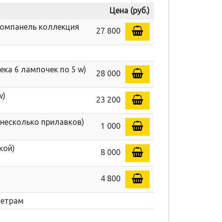
Цена (руб.)
номпанель коллекция
27 800
ека 6 лампочек по 5 w)
28 000
w)
23 200
 несколько прилавков)
1 000
кой)
8 000
4 800
метрам