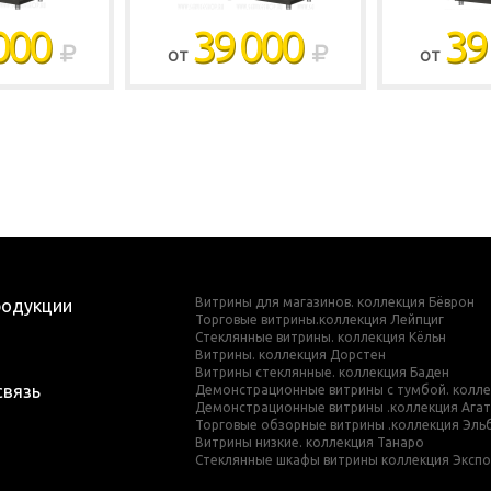
000
39 000
39
ОТ
ОТ
Витрины для магазинов. коллекция Бёврон
родукции
Торговые витрины.коллекция Лейпциг
Стеклянные витрины. коллекция Кёльн
Витрины. коллекция Дорстен
Витрины стеклянные. коллекция Баден
связь
Демонстрационные витрины с тумбой. колле
Демонстрационные витрины .коллекция Ага
Торговые обзорные витрины .коллекция Эль
Витрины низкие. коллекция Танаро
Стеклянные шкафы витрины коллекция Эксп