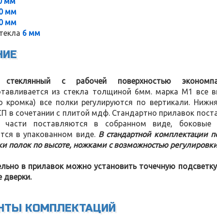
0 мм
0 мм
0 мм
текла
6 мм
НИЕ
 стеклянный с рабочей поверхностью экономпа
отавливается из стекла толщиной 6мм. марка М1 все
ро кромка) все полки регулируются по вертикали. Нижн
П в сочетании с плитой мдф. Стандартно прилавок пост
е части поставляются в собранном виде, боковые 
тся в упакованном виде.
В стандартной комплектации п
и полок по высоте, ножками с возможностью регулировки
льно в прилавок можно установить точечную подсветку
 дверки.
НТЫ КОМПЛЕКТАЦИЙ