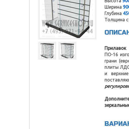
Высота
90
Ширина
90
Глубина
45
Толщина с
ОПИСА
Прилавок
ПО-16 изг
грани (ев
плиты ЛДС
и верхни
поставляю
регулировк
Дополните
зеркальные
Service Shop
ВАРИА