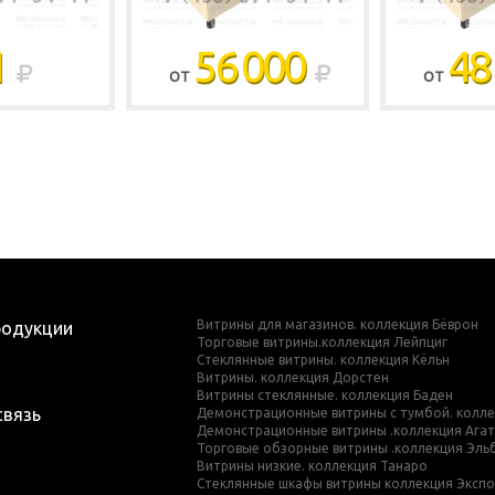
1
56 000
48
ОТ
ОТ
Витрины для магазинов. коллекция Бёврон
родукции
Торговые витрины.коллекция Лейпциг
Стеклянные витрины. коллекция Кёльн
Витрины. коллекция Дорстен
Витрины стеклянные. коллекция Баден
связь
Демонстрационные витрины с тумбой. колле
Демонстрационные витрины .коллекция Ага
Торговые обзорные витрины .коллекция Эль
Витрины низкие. коллекция Танаро
Стеклянные шкафы витрины коллекция Эксп