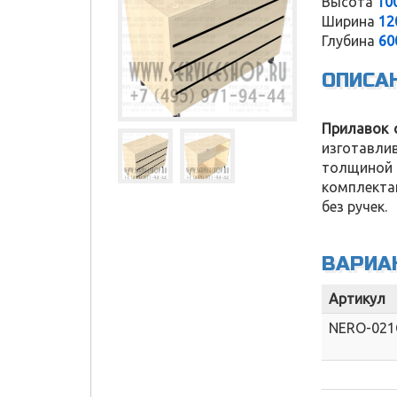
Высота
10
Ширина
12
Глубина
60
ОПИСА
Прилавок 
изготавли
толщиной 
комплекта
без ручек.
ВАРИА
Артикул
NERO-021
Service Shop