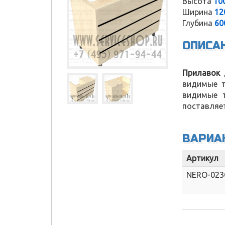
Высота
10
Ширина
12
Глубина
60
ОПИСА
Прилавок 
видимые т
видимые т
поставляет
ВАРИА
Артикул
NERO-023
Service Shop