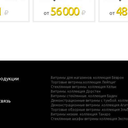
1
56 000
48
ОТ
ОТ
Витрины для магазинов. коллекция Бёврон
родукции
Торговые витрины.коллекция Лейпциг
Стеклянные витрины. коллекция Кёльн
Витрины. коллекция Дорстен
Витрины стеклянные. коллекция Баден
связь
Демонстрационные витрины с тумбой. колле
Демонстрационные витрины .коллекция Ага
Торговые обзорные витрины .коллекция Эль
Витрины низкие. коллекция Танаро
Стеклянные шкафы витрины коллекция Эксп