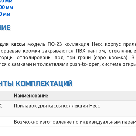
00 мм
00 мм
0 мм
НИЕ
для кассы
модель ПО-23 коллекция Несс корпус прила
орцевые кромки закрываются ПВХ кантом, стеклянные
орцы отполированы под три грани (евро кромка). В
ся с замками и толкателями push-to-open, система откры
НТЫ КОМПЛЕКТАЦИЙ
Наименование
C
Прилавок для кассы коллекция Несс
Возможно изготовление по индивидуальным пара