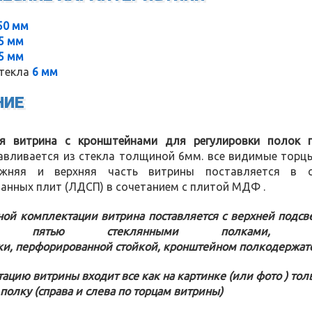
50 мм
5 мм
5 мм
текла
6 мм
НИЕ
я витрина с кронштейнами для регулировки полок 
тавливается из стекла толщиной 6мм. все видимые торц
Нижняя и верхняя часть витрины поставляется в с
анных плит (ЛДСП) в сочетанием с плитой МДФ .
ной комплектации витрина поставляется с верхней подсв
ны, пятью стеклянными полками, 
ки, перфорированной стойкой, кронштейном полкодержат
ацию витрины входит все как на картинке (или фото ) тол
полку (справа и слева по торцам витрины)