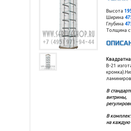
Высота
19
Ширина
47
Глубина
47
Толщина с
ОПИСА
Квадратна
В-21 изго
кромка).
ламиниров
В стандарт
витри
регулиров
Service Shop
В комплект
на каждую 