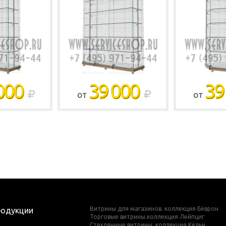
000
39 000
39
ОТ
ОТ
Витрины для магазинов. коллекция Бёврон
родукции
Торговые витрины.коллекция Лейпциг
Стеклянные витрины. коллекция Кёльн