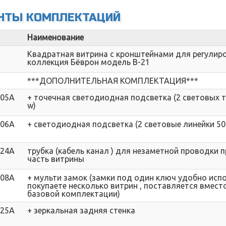
НТЫ КОМПЛЕКТАЦИЙ
Наименование
Квадратная витрина с кронштейнами для регулир
коллекция Бёврон модель В-21
***ДОПОЛНИТЕЛЬНАЯ КОМПЛЕКТАЦИЯ***
005A
+ точечная светодиодная подсветка (2 световых т
w)
006A
+ светодиодная подсветка (2 световые линейки 50
024A
трубка (кабель канал ) для незаметной проводки
часть витрины
008A
+ мульти замок (замки под один ключ удобно исп
покупаете несколько витрин , поставляется вмест
базовой комплектации)
025A
+ зеркальная задняя стенка