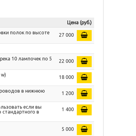
Цена (руб.)
овки полок по высоте
27 000
река 10 лампочек по 5
22 000
 w)
18 000
 проводов в нижнюю
1 200
ользовать если вы
1 400
о стандартного в
5 000