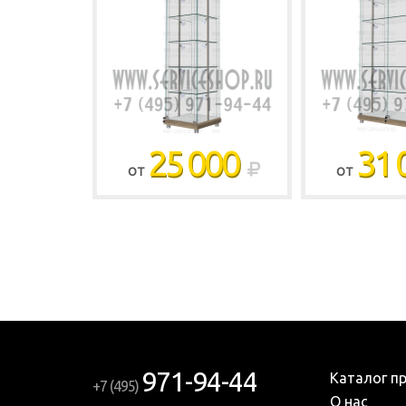
25 000
31 
ОТ
ОТ
971-94-44
Каталог п
+7 (495)
О нас