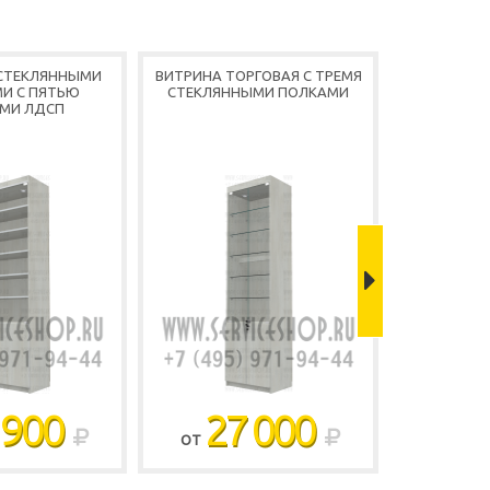
 СТЕКЛЯННЫМИ
ВИТРИНА ТОРГОВАЯ С ТРЕМЯ
ВИТРИНА 
И С ПЯТЬЮ
СТЕКЛЯННЫМИ ПОЛКАМИ
ПЯТЬЮ 
МИ ЛДСП
П
 900
27 000
2
ОТ
ОТ