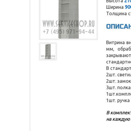
Высота
21
Ширина
90
Толщина с
ОПИСА
Витрина вн
мм, обраб
закрываютс
стандартно
В стандар
2шт. свети
2шт. замок
3шт. полк
1шт.компл
1шт. ручка
В комплект
Service Shop
на каждую 