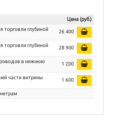
Цена (руб.)
я торговли глубиной
26 400
я торговли глубиной
28 900
 проводов в нижнюю
1 200
ней части витрины
1 600
аметрам