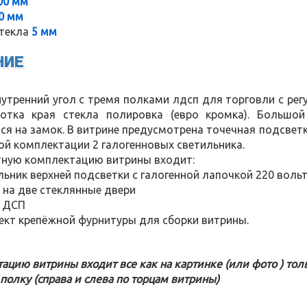
00 мм
0 мм
текла
5 мм
НИЕ
утренний угол с тремя полками лдсп для торговли с рег
отка края стекла полировка (евро кромка). Большой
я на замок. В витрине предусмотрена точечная подсветк
й комплектации 2 галогенновых светильника.
тную комплектацию витрины входит:
льник верхней подсветки с галогенной лапочкой 220 воль
 на две стеклянные двери
а ДСП
ект крепёжной фурнитуры для сборки витрины.
ацию витрины входит все как на картинке (или фото ) тол
полку (справа и слева по торцам витрины)