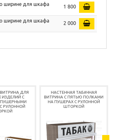
 по ширине для шкафа
1 800
 по ширине для шкафа
2 000
 ВИТРИНА ДЛЯ
НАСТЕННАЯ ТАБАЧНАЯ
НАСТЕННА
 ИЗДЕЛИЙ С
ВИТРИНА С ПЯТЬЮ ПОЛКАМИ
ТАБАЧН
 ПУШЕРНЫМИ
НА ПУШЕРАХ С РУЛОННОЙ
ШЕСТЬЮ
С РУЛОННОЙ
ШТОРКОЙ
ПОЛКАМ
ОРКОЙ
Ш