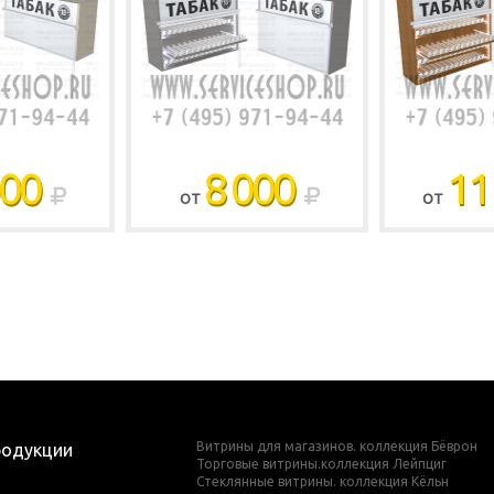
000
8 000
11
ОТ
ОТ
Витрины для магазинов. коллекция Бёврон
родукции
Торговые витрины.коллекция Лейпциг
Стеклянные витрины. коллекция Кёльн