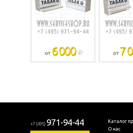
6 000
7 
ОТ
ОТ
971-94-44
Каталог п
+7 (495)
О нас