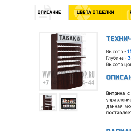
ОПИСАНИЕ
ЦВЕТА ОТДЕЛКИ
ТЕХНИ
Высота -
1
Глубина -
3
Высота цо
ОПИСА
Витрина с
управлени
данная мо
поставляе
Service Shop