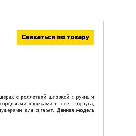
Связаться по товару
ушерах с роллетной шторкой
с ручным
торцевыми кромками в цвет корпуса,
пушерами для сигарет.
Данная модель