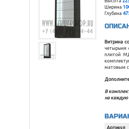
Высота
22
Ширина
10
Глубина
47
ОПИСА
Витрина с
четырьмя 
плитой МД
комплекту
матовым с
Дополните
В комплект
на каждую 
Service Shop
ВАРИА
Артикул