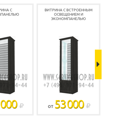
РИНА С
ВИТРИНА С ВСТРОЕННЫМ
УГЛОВАЯ В
МПАНЕЛЬЮ
ОСВЕЩЕНИЕМ И
ЭКОНОМПАНЕЛЬЮ
 000
53 000
5
ОТ
ОТ