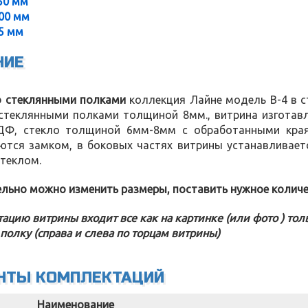
50 мм
00 мм
5 мм
НИЕ
о стеклянными полками
коллекция Лайне модель В-4 в 
стеклянными полками толщиной 8мм., витрина изготавл
Ф, стекло толщиной 6мм-8мм с обработанными края
ются замком, в боковых частях витрины устанавливаетс
теклом.
льно можно изменить размеры, поставить нужное количе
ацию витрины входит все как на картинке (или фото ) тол
полку (справа и слева по торцам витрины)
НТЫ КОМПЛЕКТАЦИЙ
Наименование