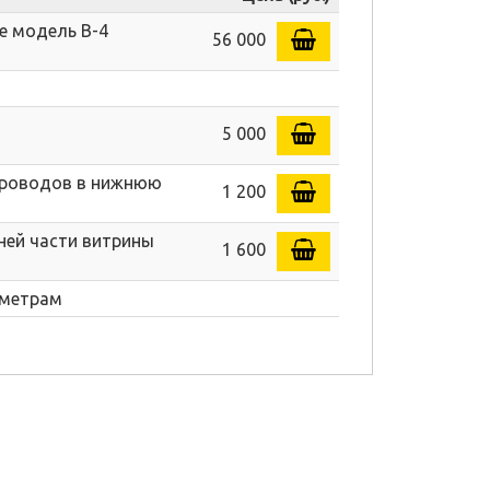
е модель В-4
56 000
5 000
 проводов в нижнюю
1 200
ней части витрины
1 600
аметрам