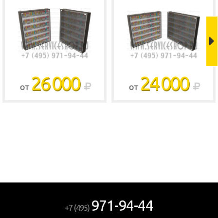
26 000
24 000
ОТ
ОТ
971-94-44
+7 (495)