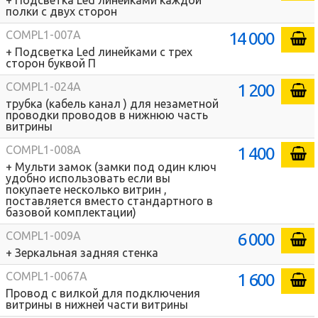
+ Подсветка Led линейками каждой
полки с двух сторон
14 000
COMPL1-007A
+ Подсветка Led линейками с трех
сторон буквой П
1 200
COMPL1-024A
трубка (кабель канал ) для незаметной
проводки проводов в нижнюю часть
витрины
1 400
COMPL1-008A
+ Мульти замок (замки под один ключ
удобно использовать если вы
покупаете несколько витрин ,
поставляется вместо стандартного в
базовой комплектации)
6 000
COMPL1-009A
+ Зеркальная задняя стенка
1 600
COMPL1-0067A
Провод с вилкой для подключения
витрины в нижней части витрины