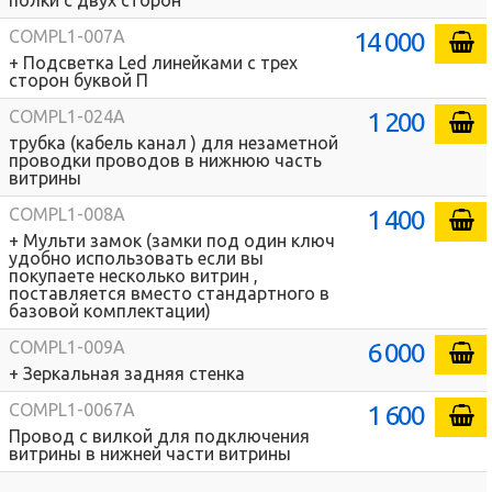
полки с двух сторон
14 000
COMPL1-007A
+ Подсветка Led линейками с трех
сторон буквой П
1 200
COMPL1-024A
трубка (кабель канал ) для незаметной
проводки проводов в нижнюю часть
витрины
1 400
COMPL1-008A
+ Мульти замок (замки под один ключ
удобно использовать если вы
покупаете несколько витрин ,
поставляется вместо стандартного в
базовой комплектации)
6 000
COMPL1-009A
+ Зеркальная задняя стенка
1 600
COMPL1-0067A
Провод с вилкой для подключения
витрины в нижней части витрины