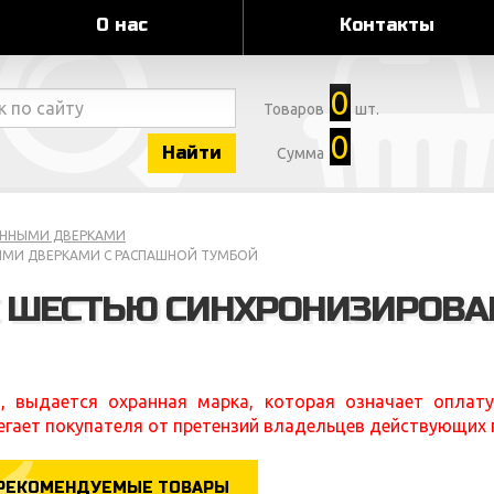
О нас
Контакты
0
Товаров
шт.
0
Найти
Сумма
АННЫМИ ДВЕРКАМИ
ЫМИ ДВЕРКАМИ С РАСПАШНОЙ ТУМБОЙ
С ШЕСТЬЮ СИНХРОНИЗИРОВ
, выдается охранная марка, которая означает оплату
егает покупателя от претензий владельцев действующих 
РЕКОМЕНДУЕМЫЕ ТОВАРЫ