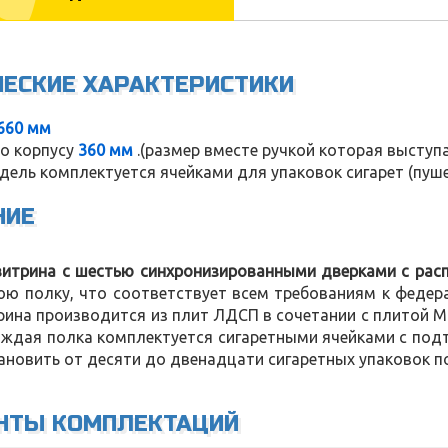
ЧЕСКИЕ ХАРАКТЕРИСТИКИ
660 мм
по корпусу
360 мм
.(размер вместе ручкой которая выступ
дель комплектуется ячейками для упаковок сигарет (пуш
НИЕ
витрина с шестью синхронизированными дверками с рас
юю полку, что соответствует всем требованиям к федера
трина производится из плит ЛДСП в сочетании с плитой 
каждая полка комплектуется сигаретными ячейками с по
новить от десяти до двенадцати сигаретных упаковок по
НТЫ КОМПЛЕКТАЦИЙ