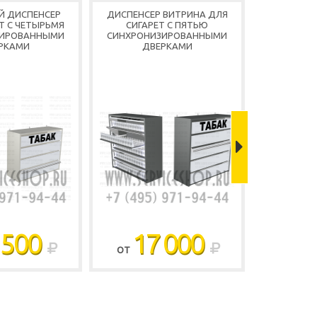
Й ДИСПЕНСЕР
ДИСПЕНСЕР ВИТРИНА ДЛЯ
СИГАРЕТ
Т С ЧЕТЫРЬМЯ
СИГАРЕТ С ПЯТЬЮ
ВИТРИНА
ЗИРОВАННЫМИ
СИНХРОНИЗИРОВАННЫМИ
РКАМИ
ДВЕРКАМИ
СИНХРОН
Д
 500
17 000
1
ОТ
ОТ