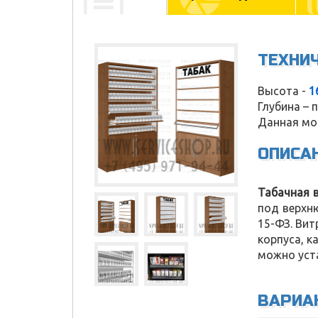
ТЕХНИ
Высота -
1
Глубина – 
Данная мо
ОПИСА
Табачная 
под верхн
15-ФЗ. Ви
корпуса, 
можно уста
Service Shop
ВАРИА