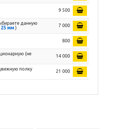
9 500
ыбираете данную
7 000
а
25 мм
)
800
ционарную (не
14 000
движную полку
21 000