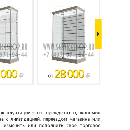
 000
28 000
3
ОТ
ОТ
ксплуатации – это, прежде всего, экономия
на с ликвидацией, переездом магазина или
в изменить или пополнить свое торговое