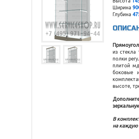
Высота
14
Ширина
90
Глубина
47
ОПИСА
Прямоугол
из стекла
полки рег
плитой мд
боковые 
комплектац
высоте, т
Дополните
зеркальну
В комплект
Service Shop
на каждую 