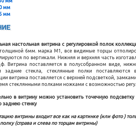
50 мм
0 мм
5 мм
НИЕ
ьная настольная витрина с регулировкой полок коллекц
 толщиной 6мм. марка М1, все видимые торцы отполиров
улируются по вертикали. Нижняя и верхняя часть изгота
ф. Витрина поставляется в полусобранном виде, нижни
и задние стекла, стеклянные полки поставляются 
ии витрина поставляется с верхней подсветкой, замками
ремя стеклянными полками ножками с возможностью регу
льно в витрину можно установить точечную подсветку 
ю заднею стенку
ацию витрины входит все как на картинке (или фото ) тол
полку (справа и слева по торцам витрины)