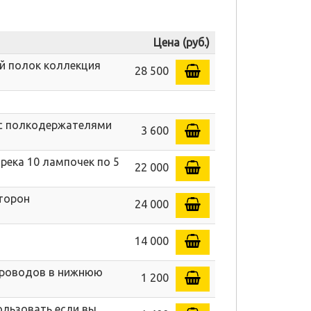
Цена (руб.)
й полок коллекция
28 500
 с полкодержателями
3 600
река 10 лампочек по 5
22 000
сторон
24 000
14 000
 проводов в нижнюю
1 200
ользовать если вы