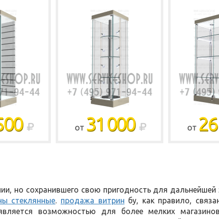
500
31 000
26
ОТ
ОТ
ии, но сохранившего свою пригодность для дальнейшей э
ны стеклянные
.
продажа витрин
бу, как правило, связа
является возможностью для более мелких магазино