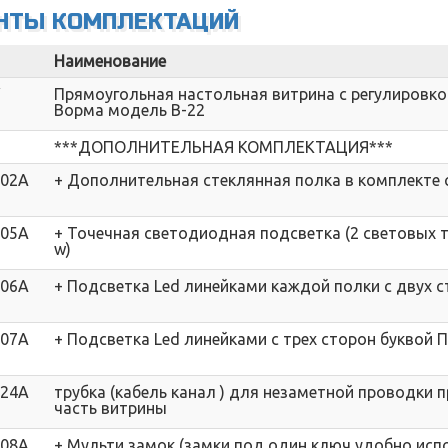
НТЫ КОМПЛЕКТАЦИЙ
Наименование
V
Прямоугольная настольная витрина с регулировко
Ворма модель В-22
***ДОПОЛНИТЕЛЬНАЯ КОМПЛЕКТАЦИЯ***
002A
+ Дополнительная стеклянная полка в комплекте
005A
+ Точечная светодиодная подсветка (2 световых т
w)
006A
+ Подсветка Led линейками каждой полки с двух 
007A
+ Подсветка Led линейками с трех сторон буквой П
024A
трубка (кабель канал ) для незаметной проводки
часть витрины
008A
+ Мульти замок (замки под один ключ удобно исп