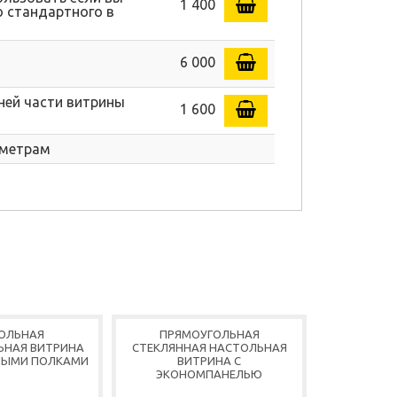
1 400
о стандартного в
6 000
ней части витрины
1 600
аметрам
ОЛЬНАЯ
ПРЯМОУГОЛЬНАЯ
СТЕКЛЯНН
ЬНАЯ ВИТРИНА
СТЕКЛЯННАЯ НАСТОЛЬНАЯ
ВИТРИНА П
НЫМИ ПОЛКАМИ
ВИТРИНА С
ВРАЩАЮЩИ
ЭКОНОМПАНЕЛЬЮ