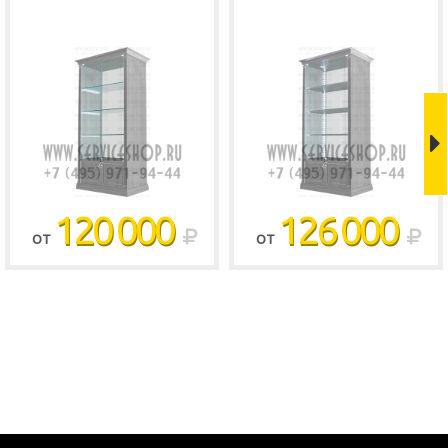
120 000
126 000
ОТ
ОТ